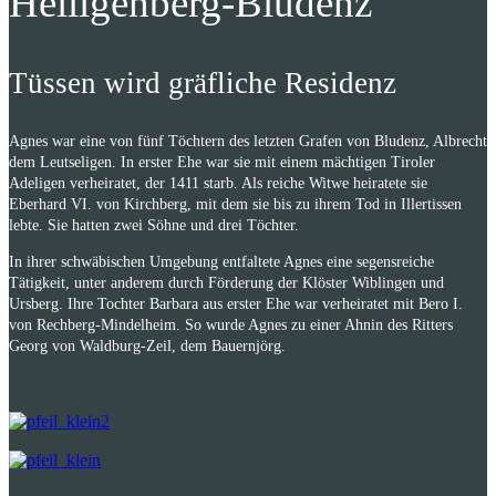
Heiligenberg-Bludenz
Tüssen wird gräfliche Residenz
Agnes war eine von fünf Töchtern des letzten Grafen von Bludenz, Albrecht
dem Leutseligen. In erster Ehe war sie mit einem mächtigen Tiroler
Adeligen verheiratet, der 1411 starb. Als reiche Witwe heiratete sie
Eberhard VI. von Kirchberg, mit dem sie bis zu ihrem Tod in Illertissen
lebte. Sie hatten zwei Söh
ne und drei Töchter.
In ihrer schwäbischen Umgebung ent
faltete Agnes eine segensreiche
Tät
igkeit, unter anderem durch Förderung
der Klöster Wiblingen und
Ursberg.
Ihre Tochter Barbara aus erster Ehe
war verheiratet mit Bero I.
von Rechberg-Mindelheim. So wurde Agnes
zu einer Ahnin des Ritters
Georg von
Waldburg-Zeil, dem Bauernjörg.